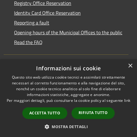
Registry Office Reservation
Identity Card Office Reservation
Reporting a fault
Opening hours of the Municipal Offices to the public
Read the FAQ
×
Informazioni sui cookie
Transparent administration
Questo sito web utilizza cookie tecnici e assimilati strettamente
Public Notice Board
necessari al corretto funzionamento e alla navigazione del sito,
nonché un cookie tecnico analitico al solo fine di elaborare
pagoPa
informazioni statistiche, aggregate e anonime.
Privacy Policy
Per maggiori dettagli, può consultare la cookie policy al seguente
link
Legal notes
RIFIUTA TUTTO
ACCETTA TUTTO
Accessibility Statement
MOSTRA DETTAGLI