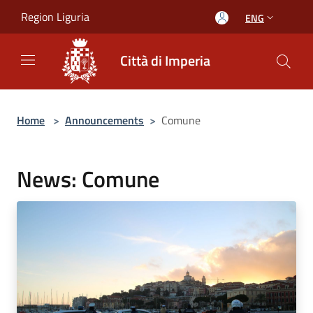
Salta al contenuto principale
Region Liguria
ENG
Città di Imperia
Home
>
Announcements
>
Comune
News: Comune